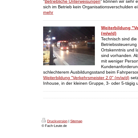
"
Betriebliche Unterweisungen
" können wir sehr 
sich im Betrieb kein Organisationsverschulden ei
mehr
Weiterbildung "Ve
(m/w/d)
Technisch sind die
Betriebssteuerung 
Ortskenntnis und l
sind vorhanden. A
mit weniger Perso
Kundenanforderun
schlechterem Ausbildungsstand beim Fahrperso
Weiterbildung "Verkehrsmeister 2.0" (m/w/d)
setz
Inhouse, in der kleinen Gruppe, 3- oder 5-tägig
Druckversion
|
Sitemap
© Fach-Leute.de