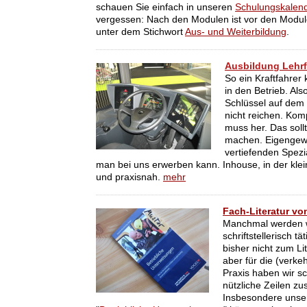
schauen Sie einfach in unseren
Schulungskalen
vergessen: Nach den Modulen ist vor den Module
unter dem Stichwort
Aus- und Weiterbildung
.
Ausbildung Lehrf
So ein Kraftfahrer 
in den Betrieb. Als
Schlüssel auf dem
nicht reichen. Ko
muss her. Das soll
machen. Eigengew
vertiefenden Spezi
man bei uns erwerben kann. Inhouse, in der kle
und praxisnah.
mehr
Fach-Literatur v
Manchmal werden 
schriftstellerisch tä
bisher nicht zum Li
aber für die (verkeh
Praxis haben wir s
nützliche Zeilen 
Insbesondere unser