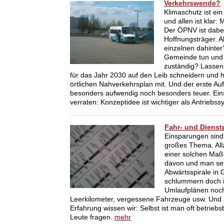
Verkehrswende?
Klimaschutz ist e
und allen ist klar
Der ÖPNV ist dabei
Hoffnungsträger. A
einzelnen dahinte
Gemeinde tun und w
zuständig? Lassen 
für das Jahr 2030 auf den Leib schneidern und h
örtlichen Nahverkehrsplan mit. Und der erste Auf
besonders aufwendig noch besonders teuer. Ein
verraten: Konzeptidee ist wichtiger als Antriebs
Fahr- und Diens
Einsparungen sind
großes Thema. Allz
einer solchen Ma
davon und man set
Abwärtsspirale in
schlummern doch i
Umlaufplänen noch
Leerkilometer, vergessene Fahrzeuge usw. Und 
Erfahrung wissen wir: Selbst ist man oft betriebs
Leute fragen.
mehr