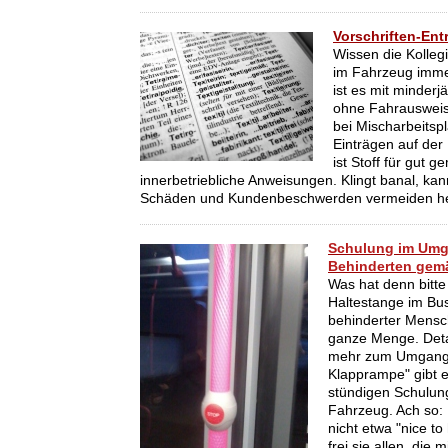
Vorschriften-En
Wissen die Kolleg
im Fahrzeug immer
ist es mit minder
ohne Fahrausweis
bei Mischarbeitsp
Einträgen auf der
ist Stoff für gut 
innerbetriebliche Anweisungen. Klingt banal, kann
Schäden und Kundenbeschwerden vermeiden he
Schulung im Umg
Behinderten gem
Was hat denn bitte
Haltestange im Bu
behinderter Mensc
ganze Menge. Deta
mehr zum Umgang 
Klapprampe" gibt es
stündigen Schulun
Fahrzeug. Ach so: 
nicht etwa "nice t
frei sie allen, die 